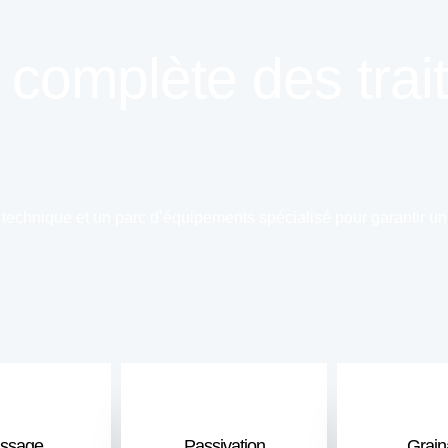
 complète des tra
 technique et un parc d’équipements spécialisé pour garantir une
issage
Passivation
Grai