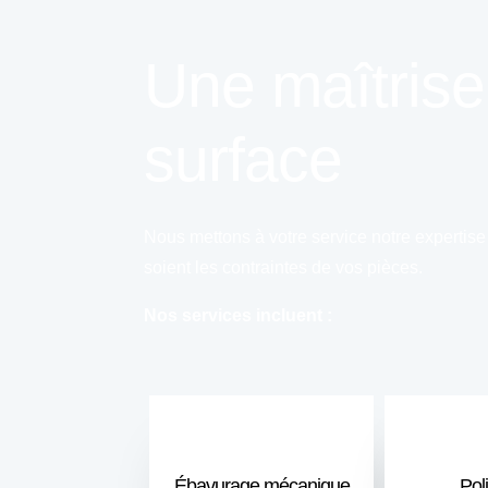
Une maîtrise
surface
Nous mettons à votre service notre expertise
soient les contraintes de vos pièces.
Nos services incluent :
Ébavurage mécanique
Pol