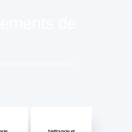
itements de
 finition irréprochable, quelles que
nage
Nettoyage et