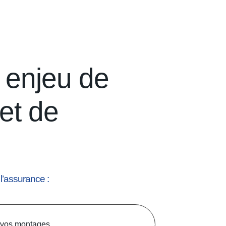
n enjeu de
et de
 l’assurance :
vos montages,