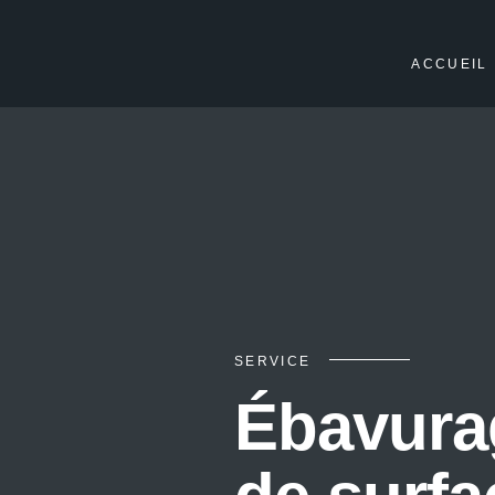
ACCUEIL
SERVICE
Ébavurag