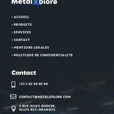
›
ACCUEIL
›
PRODUITS
›
SERVICES
›
CONTACT
›
MENTIONS LEGALES
›
POLITIQUE DE CONFIDENTIALITE
Contact

+33 1 82 88 85 96‬

CONTACT@METALXPLORE.COM
3 RUE JULES GUESDE,

91130 RIS-ORANGIS